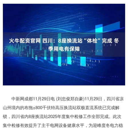
中新网成都11月29日电 (刘忠俊郑自豪)11月29日，四川省凉
山州境内的布拖±800千伏特高压换流站双极直流系统已完成解
锁，四川省内8座换流站2025年度集中检修工作全部完成。此次
集中检修有效提升了主干电网设备健康水平，为迎峰度冬电力稳