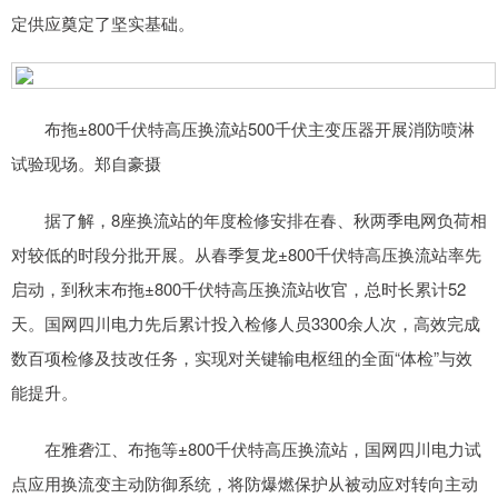
定供应奠定了坚实基础。
布拖±800千伏特高压换流站500千伏主变压器开展消防喷淋
试验现场。郑自豪摄
据了解，8座换流站的年度检修安排在春、秋两季电网负荷相
对较低的时段分批开展。从春季复龙±800千伏特高压换流站率先
启动，到秋末布拖±800千伏特高压换流站收官，总时长累计52
天。国网四川电力先后累计投入检修人员3300余人次，高效完成
数百项检修及技改任务，实现对关键输电枢纽的全面“体检”与效
能提升。
在雅砻江、布拖等±800千伏特高压换流站，国网四川电力试
点应用换流变主动防御系统，将防爆燃保护从被动应对转向主动