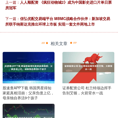
上一篇：
人人顺配资 《疯狂动物城2》成为中国影史进口片单日票
房冠军
下一篇：
信弘优配交易端平台 MBMC战略合作伙伴：新加坡交易
所联手纳斯达克推出环球上市板 实现一套文件两地上市
相关文章
股速查APP下载 韩国男星得知
证券配资公司 杜兰特场边挥手
家庭真相泪崩：父亲负债上亿，
告别艾顿，火箭背水一战
母亲独自养活9个孩子