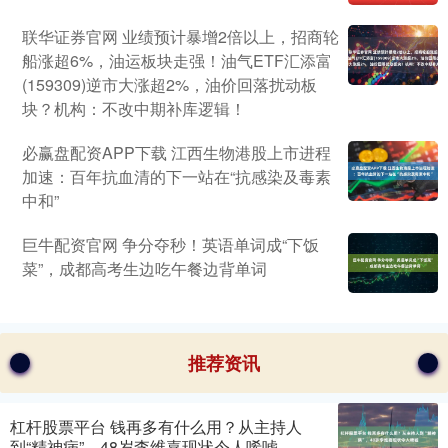
联华证券官网 业绩预计暴增2倍以上，招商轮
船涨超6%，油运板块走强！油气ETF汇添富
(159309)逆市大涨超2%，油价回落扰动板
块？机构：不改中期补库逻辑！
必赢盘配资APP下载 江西生物港股上市进程
加速：百年抗血清的下一站在“抗感染及毒素
中和”
巨牛配资官网 争分夺秒！英语单词成“下饭
菜”，成都高考生边吃午餐边背单词
推荐资讯
杠杆股票平台 钱再多有什么用？从主持人
到“精神病”，48岁李维嘉现状令人唏嘘