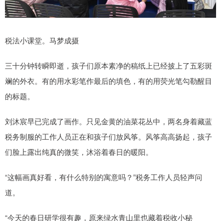
税法小课堂。马梦成摄
三十分钟转瞬即逝，孩子们原本素净的稿纸上已经披上了五彩斑
斓的外衣。有的用水彩笔作最后的填色，有的用荧光笔勾勒醒目
的标题。
刘沐宸早已完成了画作。只见金黄的油菜花丛中，两名身着藏蓝
税务制服的工作人员正在和孩子们放风筝。风筝高高扬起，孩子
们脸上露出纯真的微笑，沐浴着春日的暖阳。
“这幅画真好看，有什么特别的寓意吗？”税务工作人员轻声问
道。
“今天的春日研学很有趣，原来绿水青山里也藏着税收小秘