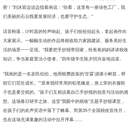
密！”刘沐宸边说边指着画说：“你看，这里有一座绿色工厂，我
们美丽的石台既要发展经济，也要守护生态。”
话音刚落，计时器的铃声响起。孩子们纷纷抬起头，拿起画作向
大家展示。一幅幅生动的作品将税收助力家园建设、服务美好生
活的场景一一呈现。“我要把手抄报带回家，给爸爸妈妈讲讲税收
知识，争当家庭普法小使者。”四年级学生陈夕玥兴奋地说道。
“我画的是一名农民伯伯，他用税费政策的‘甘霖’浇灌小树苗，帮
助它们茁壮成长。”“原来我经常用的铅笔橡皮，身上穿的衣服鞋
子也是要交税的。”孩子们互相说着自己手抄报的创意与活动的感
想。这场春日研学之旅、这堂“我眼中的税收”主题手抄报课堂，
在孩子们的欢声笑语中落下了帷幕。而第35个全国税收宣传月，
也在这场充满童趣的活动中拉开序幕……