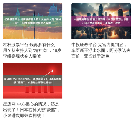
杠杆股票平台 钱再多有什么
中投证券平台 克宫力挺到底，
用？从主持人到“精神病”，48岁
车臣新王浮出水面，阿劳季诺夫
李维嘉现状令人唏嘘
面前，亚当过于逊色
星迈网 中方担心的情况，还是
出现了！日本右翼又想“豪赌”，
小泉进次郎鼓吹拥核！