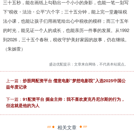
三十五秒，能在画纸上勾勒出一个小小的身影，也能一笔一划写
下“税收・法治・公平”六个字；三十五分钟，能上完一堂趣味税
法小课，也能让孩子们用画笔绘出心中税收的模样；而三十五年
的时光，能见证一个人的成长，也能亲历一件事的发展。从1992
到2026，三十五个春秋，税收守护美好家园的故事，仍在继续。
（朱姊萱）
盛达优配提示：文章来自网络，不代表本站观点。
上一篇：
炒股网配资平台 儒意电影“梦想电影院”入选2025中国公
益年度记录
下一篇：
91配资平台 掘金主帅：我不喜欢麦克丹尼尔斯的行为，
但这就是他的为人
相关文章