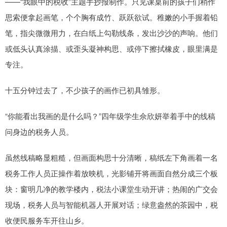
——“我眼中的税收”主题手抄报制作。只见课桌前的孩子们稍作
思索便拿起画笔，个个胸有成竹、跃跃欲试。稚嫩的小手握着铅
笔，指尖微微用力，在白纸上勾勒线条，发出沙沙的声响。他们
或低头认真涂描、或歪头凝神构思、或停下擦拭橡皮，眼里满是
专注。
十五分钟过去了，不少孩子的画作已初具雏形。
“你能看出我画的是什么吗？”四年级学生佘欣妍举着手中的线稿
问身边的税务人员。
虽然线稿略显粗糙，但画面构思十分清晰，稿纸左下角画着一名
税务工作人员正操作着放映机，光影铺开将画面自然分成三个板
块：窗明几净的教学楼内，税法小课堂生动开讲；热闹的广交会
现场，税务人员与智能机器人开展对话；绿意盎然的茶园中，税
收便民服务车开往山乡。