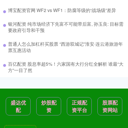
博宝配资官网 WF2 vs WF1：防腐等级的“战场级”差异
银河配资 纯市场经济下先富不可能带后富, 孙玉良: 目标需
要政府引导和干预
普通人怎么加杠杆买股票 “西游双城记”淮安·连云港旅游年
票互惠活动
百亿配资 股息率超5%！六家国有大行分红全解析 谁最“大
方”一目了然
盛达优
炒股配
正规配
股票配
配
资
资平台
资网站