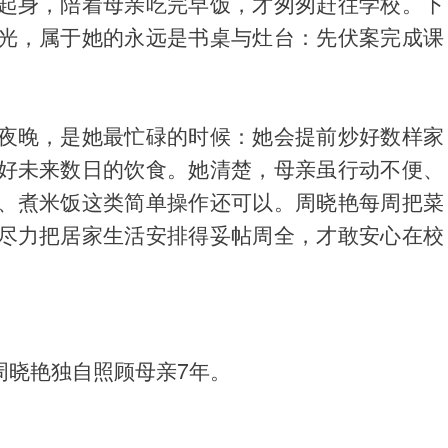
起身，陪着母亲吃完早饭，才匆匆赶往学校。下
光，属于她的永远是书桌与灶台：先伏案完成课
夜晚，是她最忙碌的时候：她会提前炒好数样家
好未来数日的饮食。她清楚，母亲虽行动不便、
、煮米饭这类简单操作还可以。周晓艳每周把菜
尽力把居家生活安排得妥帖周全，才敢安心在校
，周晓艳独自照顾母亲7年。