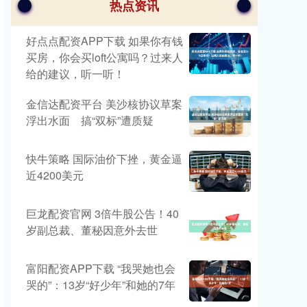
热点资讯
好点点配资APP下载 如果你有钱
买房，你会买loft公寓吗？过来人
给的建议，听一听！
金信达配资平台 美沙核协议草案
浮出水面 搞“双标”遭质疑
快牛策略 国际油价下挫，黄金逼
近4200美元
巨龙配资官网 3倍牛股公告！40
岁副总裁、董秘因意外去世
富阳配资APP下载 “我哭她也会
哭的”：13岁“好少年”和她的7年