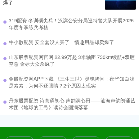
爆了
319配资 冬训砺尖兵！汉滨公安分局巡特警大队开展2025
年度冬季练兵考核
牛小散配资 安全套没人买了，情趣用品却卖爆了
山东股票配资网官网 22.99万起 3米轴距 730km续航+双腔
空悬 金标大众杀疯了
金股配资网APP下载 《三生三世》灵魂拷问：夜华知白浅
是素素，为何不还眼睛？2个原因太现实
丹东股票配资 诗意诵初心 声韵润心田——油海声韵朗诵艺
术团《地球的工号》读诗会圆满落幕