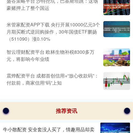
盛谷策略平台 沙特挖坑，巴基斯坦跳：这场
豪赌押上了整个国运
米管家配资APP下载 央行开展10000亿元3个
月期买断式逆回购操作，30年国债ETF鹏扬
（511090）涨0.10%
智云理财配资平台 欧林生物补税8300多万
元，将影响今年业绩
震烨配资平台 成都首创信用+“放心收款码”：
付款前，商家信用“码”上知
推荐资讯
牛小散配资 安全套没人买了，情趣用品却卖