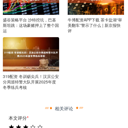
盛谷策略平台 沙特挖坑，巴基
牛博配资APP下载 茶卡盐湖“审
斯坦跳：这场豪赌押上了整个国
美翻车”警示了什么 | 新京报快
运
评
319配资 冬训砺尖兵！汉滨公安
分局巡特警大队开展2025年度
冬季练兵考核
相关评论
本文评分
*