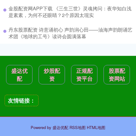
金股配资网APP下载 《三生三世》灵魂拷问：夜华知白浅
是素素，为何不还眼睛？2个原因太现实
丹东股票配资 诗意诵初心 声韵润心田——油海声韵朗诵艺
术团《地球的工号》读诗会圆满落幕
盛达优
炒股配
正规配
股票配
配
资
资平台
资网站
友情链接：
Powered by
盛达优配
RSS地图
HTML地图