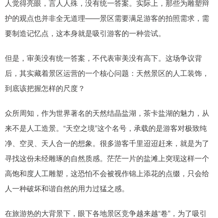
人觉得亮眼，言人人殊，没有统一答案。实际上，那些为雕塑辩
护的观点也并非全无道理——景区需要满足游客的拍照需求，需
要制造记忆点，这本身就是吸引游客的一种尝试。
但是，审美没有统一答案，不代表审美没有高下。这场争议背
后，其实藏着景区运营的一个核心问题：天然景区的人工装饰，
到底该把握怎样的尺度？
众所周知，作为世界著名的天然结晶盐湖，茶卡盐湖的魅力，从
来不是人工造景。“天空之境”这个名号，承载的是游客对极致纯
净、空灵、天人合一的想象。很多游客千里迢迢赶来，就是为了
寻找这份未经雕琢的自然质感。茫茫一片的盐滩上突现这样一个
高饱和度人工雕塑，这恐怕不会被视作锦上添花的点缀，只会给
人一种破坏和谐自然的用力过猛之感。
在旅游热的大背景下，眼下各地景区竞争越来越“卷”，为了吸引