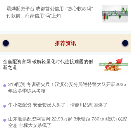
震烨配资平台 成都首创信用+“放心收款码”：
付款前，商家信用“码”上知
推荐资讯
金赢配资官网 破解轻量化时代连接难题的创
新之道
319配资 冬训砺尖兵！汉滨公安分局巡特警大队开展2025
年度冬季练兵考核
牛小散配资 安全套没人买了，情趣用品却卖爆了
山东股票配资网官网 22.99万起 3米轴距 730km续航+双腔
空悬 金标大众杀疯了